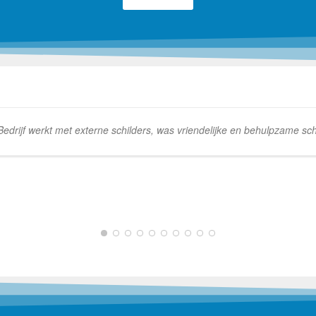
rijf werkt met externe schilders, was vriendelijke en behulpzame schi
1
2
3
4
5
6
7
8
9
10