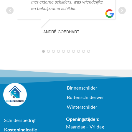
met externe schilders, was vriendelijke
en behulpzame schilder.
ANDRÉ GOEDHART
1
2
3
4
5
6
7
8
9
10
Binnenschilder
Buitenschilderwer
Winterschilder
Openingstijden:
Schildersbedrijf
Maandag – Vrijdag
Kostenindicatie