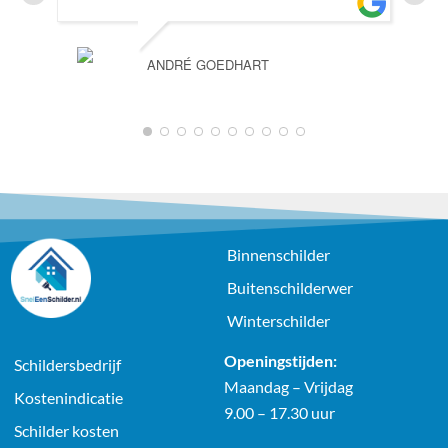
ANDRÉ GOEDHART
1
2
3
4
5
6
7
8
9
10
Binnenschilder
Buitenschilderwer
Winterschilder
Openingstijden:
Schildersbedrijf
Maandag – Vrijdag
Kostenindicatie
9.00 – 17.30 uur
Schilder kosten