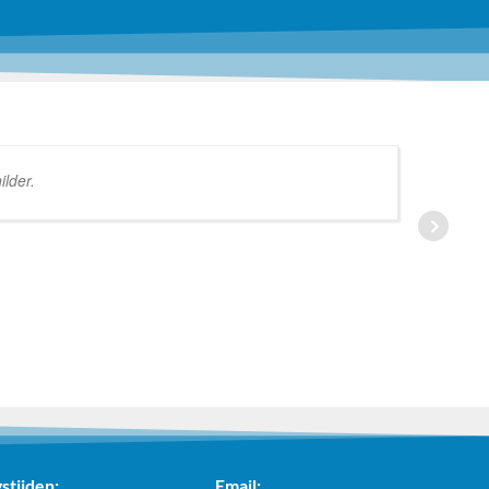
lder.
stijden:
Email: