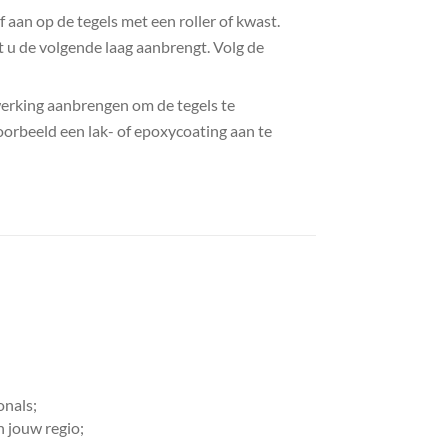
f aan op de tegels met een roller of kwast.
t u de volgende laag aanbrengt. Volg de
werking aanbrengen om de tegels te
orbeeld een lak- of epoxycoating aan te
onals;
n jouw regio;