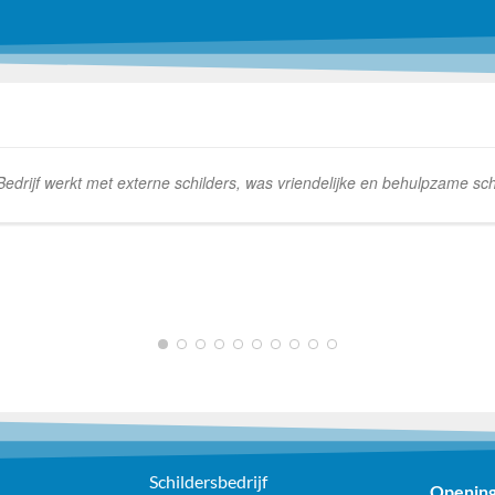
rijf werkt met externe schilders, was vriendelijke en behulpzame schi
1
2
3
4
5
6
7
8
9
10
Schildersbedrijf
Opening